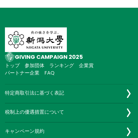
GIVING CAMPAIGN 2025
トップ
参加団体
ランキング
企業賞
パートナー企業
FAQ
特定商取引法に基づく表記
税制上の優遇措置について
キャンペーン規約