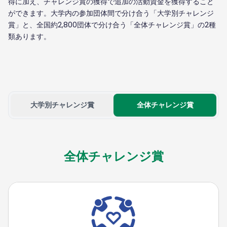
得に加え、チャレンジ賞の獲得で追加の活動資金を獲得すること
ができます。大学内の参加団体間で分け合う「大学別チャレンジ
賞」と、全国約2,800団体で分け合う「全体チャレンジ賞」の2種
類あります。
大学別チャレンジ賞
全体チャレンジ賞
全体チャレンジ賞