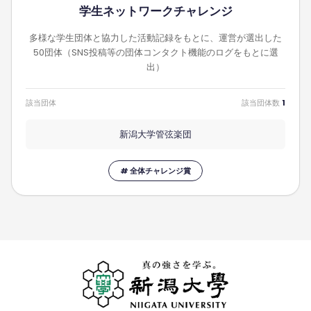
学生ネットワークチャレンジ
多様な学生団体と協力した活動記録をもとに、運営が選出した
50団体（SNS投稿等の団体コンタクト機能のログをもとに選
出）
該当団体
該当団体数
1
新潟大学管弦楽団
#
全体チャレンジ賞