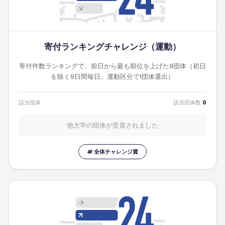
寄付ランキングチャレンジ（運動）
寄付件数ランキングで、前日から最も順位を上げた9団体（初日
を除く9日間毎日、運動区分で1団体選出）
該当団体
該当団体数
0
他大学の団体が受賞されました
#
全体チャレンジ賞