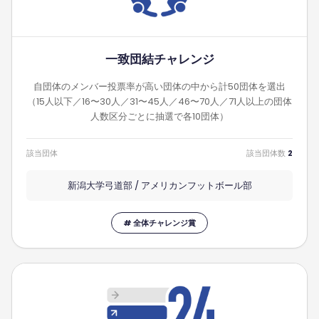
一致団結チャレンジ
自団体のメンバー投票率が高い団体の中から計50団体を選出
（15人以下／16〜30人／31〜45人／46〜70人／71人以上の団体
人数区分ごとに抽選で各10団体）
該当団体
該当団体数
2
新潟大学弓道部 / アメリカンフットボール部
#
全体チャレンジ賞